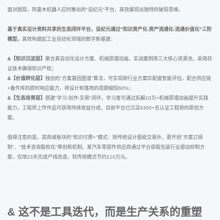
面对困局，阿童木机器人应时推出的"设纪元"平台，高效展现出独特的破局思维。
基于真实设计资料共享的生态闭环平台，设纪元通过"知识资产化-资产流通化-流通价值化"三阶
模型，
高效构建起工业自动化领域的数字新基建：
&【知识沉淀层】
聚合真自动化设计方案、机械原理动画、实战案例库三大核心资源池，采用存
证技术确保知识产权；
&【价值转化层】
独创的"方案基因图谱"算法，可实现跨行业方案匹配度智能评估，配合供应链
+备件库的即时响应能力，将设计到落地的周期缩短60%；
&【生态培育层】
搭建"学习-创作-交易"闭环，学习者可通过拆解10万+机械原理动画提升实践
能力，工程师上传作品可获得持续收益分成，目前平台已沉淀4300+名认证工程师的原创方
案。
值得注意的是，其商城板块的"知识付费+"模式：除传统设计图纸交易外，更开创"方案订阅
制"、"技术咨询股权化"等创新机制。某汽车零部件供应商通过平台获取包装行业振动抑制方
案，仅用23天完成产线改造，较传统模式节约210万元。
& 这不是工具迭代，而是生产关系的重塑