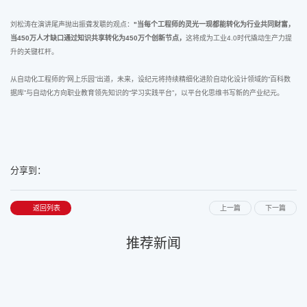
刘松涛在演讲尾声抛出振聋发聩的观点：
"当每个工程师的灵光一现都能转化为行业共同财富，
当450万人才缺口通过知识共享转化为450万个创新节点，
这将成为工业4.0时代撬动生产力提
升的关键杠杆。
从自动化工程师的“网上乐园”出道，未来，设纪元将持续精细化进阶自动化设计领域的“百科数
据库”与自动化方向职业教育领先知识的“学习实践平台”，以平台化思维书写新的产业纪元。
分享到：
返回列表
上一篇
下一篇
推荐新闻