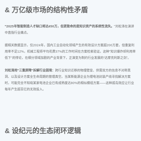
& 万亿级市场的结构性矛盾
"2025年智能制造人才缺口将达450万，但更致命的是知识资产的系统性流失。
"刘松涛在演讲
中直指行业痛点。
据相关数据显示，仅2024年，国内工业自动化领域产生的有效设计方案超200万套，但重复利
用率不足12%，机械工程师平均花费37%的工作时间在方案检索验证。这种"知识爆炸却利用率
低下"的悖论，在细分领域加剧的产业背景下，正演变为制约行业发展的“达摩克利斯之剑”。
刘松涛用"三重屏障"拆解行业困境：
跨行业知识迁移的物理壁垒、供需双方的信息不对称黑
洞、以及设计方案全生命周期的管理真空。当某新能源企业为锂电池封装产线寻找解决方案
时，可能完全不知晓某家电池企业已有成熟度达80%的相似模组方案——这种孤岛效应让行业
每年产生超百亿的无效投入。
& 设纪元的生态闭环逻辑