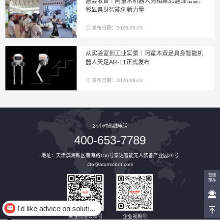
盛会收官｜阿童木机器人亮相第31届津洽会，
彰显具身智能创新力量
发布日期：2026-08-03
从实验室到工业实景｜阿童木双足具身智能机
器人天足AR-L1正式发布
发布日期：2026-08-03
24小时热线电话
400-653-7789
地址：天津滨海新区南海路156号泰达智能无人装备产业园29号
cto@atomrobot.com
智能
推荐
I'd like advice on solution.
关注微信公众号
企业视频号