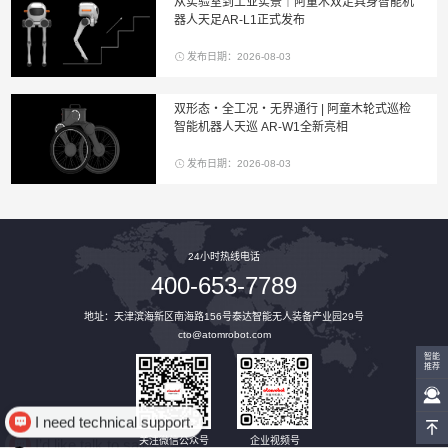
从实验室到工业实景｜阿童木双足具身智能机
器人天足AR-L1正式发布
发布日期：2026-08-03
双形态・全工况・无界通行 | 阿童木轮式巡检
智能机器人天巡 AR-W1全新亮相
发布日期：2026-08-03
24小时热线电话
400-653-7789
地址：天津滨海新区南海路156号泰达智能无人装备产业园29号
cto@atomrobot.com
智能
推荐
I need technical support.
I’d like talk to sales.
关注微信公众号
企业视频号