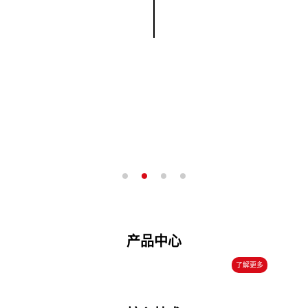
1000+
规模级企业客户
30+
业务遍布全球30多个国家和地区
专利授权
150+
产品中心
了解更多